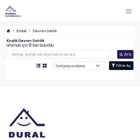
Emlak
Devren Satılık
Kiralık Devren Satılık
araması için
0
ilan bulundu
Ara
Filtre Aç