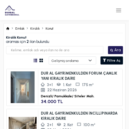
Emlak
Kiralık
Konut
Kiralık Konut
araması için
2
ilan bulundu
Ara
Filtre Aç
DUR AL GAYRİMENKULDEN FORUM ÇAMLIK
YANI KİRALIK DAİRE
3+1
1. Kat
175 m²
22 Haziran 2026
Denizli/
Pamukkale/
Siteler Mah.
34.000 TL
DUR AL GAYRİMENKULDEN İNCİLLİPINARDA
KİRALIK DAİRE
2+1
2. Kat
100 m²